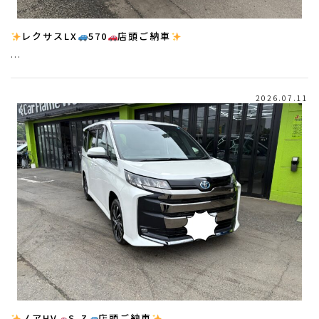
レクサスLX
570
店頭ご納車
…
2026.07.11
ノアHV
S-Z
店頭ご納車