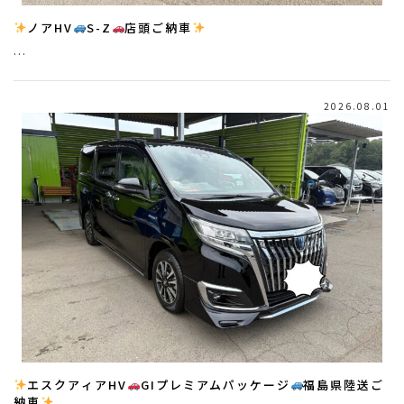
ノアHV
S-Z
店頭ご納車
…
2026.08.01
エスクアィアHV
GIプレミアムパッケージ
福島県陸送ご
納車