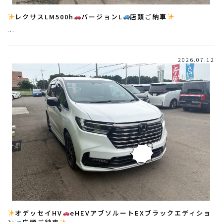
レクサスLM500h
バージョンL
店頭ご納車
…
2026.07.12
オデッセイHV
eHEVアブソルートEXブラックエディショ