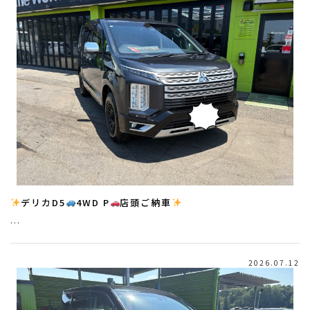
デリカD5
4WD P
店頭ご納車
…
2026.07.12