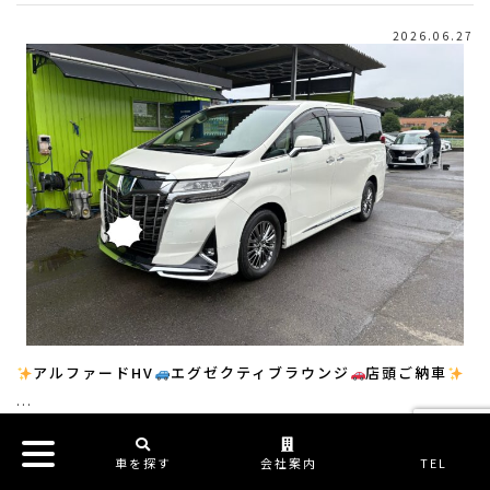
2026.06.27
アルファードHV
エグゼクティブラウンジ
店頭ご納車
…
車を探す
会社案内
TEL
2026.06.27