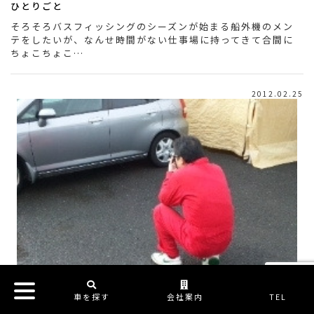
ひとりごと
そろそろバスフィッシングのシーズンが始まる船外機のメン
テをしたいが、なんせ時間がない仕事場に持ってきて合間に
ちょこちょこ…
2012.02.25
車を探す
会社案内
TEL
今日はカメラマン