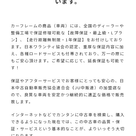
います。
カーフレームの商品（車両）には、全国のディーラーや
整備工場で保証修理可能な【故障保証・最上級・Lプラ
ン】、【走行距離無制限・1年保証】
をお付けしており
ます。日本ワランティ協会の認定、重厚な保証内容に加
え、各種ロードサービスも付帯されており、万一の際に
もご安心頂けます。ご希望に応じて、延長保証も可能で
す！
保証やアフターサービスでお客様にとっても安心の、日
本中古自動車販売協会連合会
（
JU
中販連）の加盟店な
ので、良質な車両を安定かつ継続的に適正な価格で販売
致します。
インターネットなどでカンタンに中古車を検索し、購入
できるようになった現在では、この中古車の品質・保
証・サービスという基本的なことが、よりいっそう大切
になります。