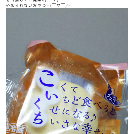
やめられないおやつΨ(￣∇￣)Ψ