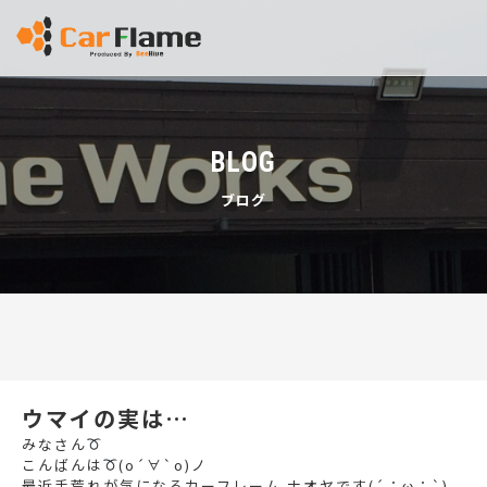
BLOG
ブログ
ウマイの実は…
みなさん
こんばんは
(о´∀`о)ノ
最近手荒れが気になるカーフレーム ナオヤです(´；ω；`)