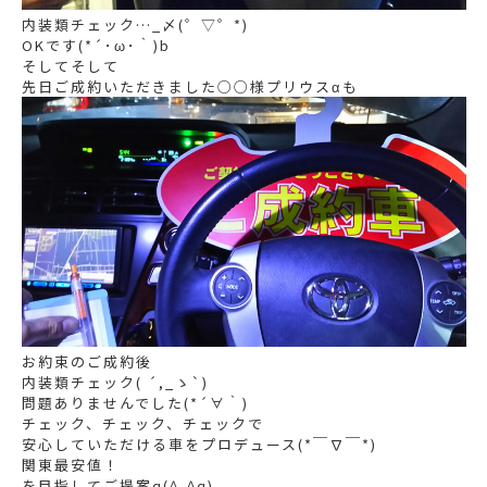
内装類チェック…_〆(゜▽゜*)
OKです(*´･ω･｀)b
そしてそして
先日ご成約いただきました○○様プリウスαも
お約束のご成約後
内装類チェック( ´,_ゝ`)
問題ありませんでした(*´∀｀)
チェック、チェック、チェックで
安心していただける車をプロデュース(*￣∇￣*)
関東最安値！
を目指してご提案q(^-^q)