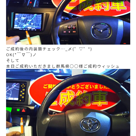
ご成約後の内装類チェック…_〆(゜▽゜*)
OK(*￣∇￣)ノ
そして
本日ご成約いただきまし群馬県○○様ご成約ウィッシュ