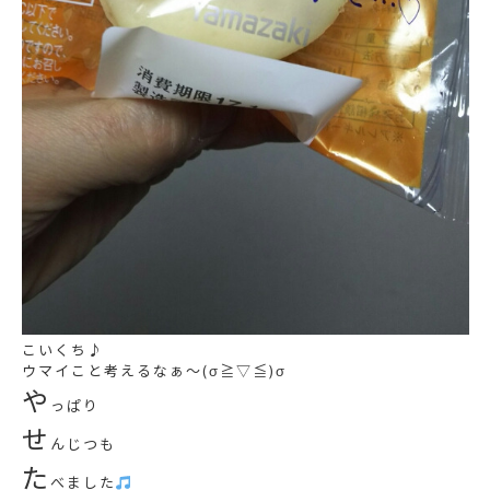
こいくち♪
ウマイこと考えるなぁ～(σ≧▽≦)σ
や
っぱり
せ
んじつも
た
べました