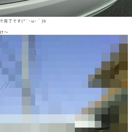
完了です(*´･ω･｀)b
け～