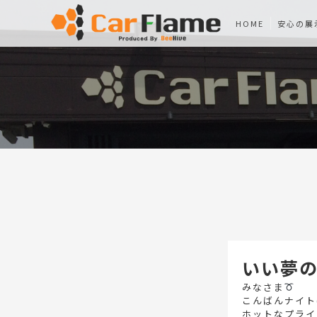
HOME
安心の展
いい夢
みなさま
こんばんナイト(
ホットなプライ