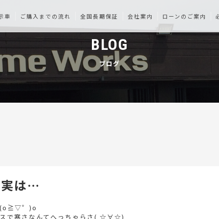
示車
ご購入までの流れ
全国長期保証
会社案内
ローンのご案内
BLOG
ブログ
の実は…
o≧▽゜)o
スで寒さなんてへっちゃらさ( ☆∀☆)