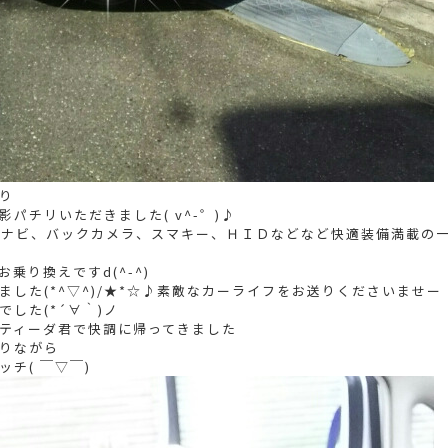
り
パチリいただきました( v^-゜)♪
Dナビ、バックカメラ、スマキー、ＨＩＤなどなど快適装備満載の一
乗り換えですd(^-^)
ました(*^▽^)/★*☆♪素敵なカーライフをお送りくださいませー
した(*´∀｀)ノ
ティーダ君で快調に帰ってきました
りながら
チ( ￣▽￣)