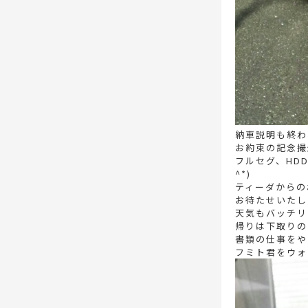
納車説明も終わ
お約束の記念撮影
フルセグ、HD
^*)
ティーダからのお
お待たせいたし
天気もバッチリで
帰りは下取りの
書類の仕事をや
フミト君をウォッ