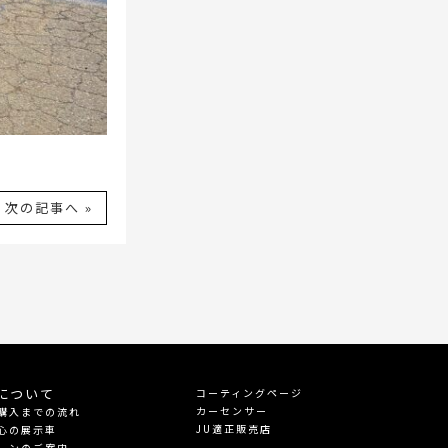
次の記事へ »
について
コーティングページ
カーセンサー
購入までの流れ
JU適正販売店
心の展示車
ーンのご案内