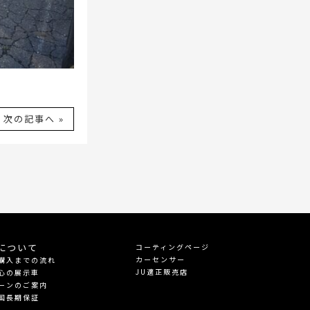
次の記事へ »
について
コーティングページ
カーセンサー
購入までの流れ
JU適正販売店
心の展示車
ーンのご案内
国長期保証