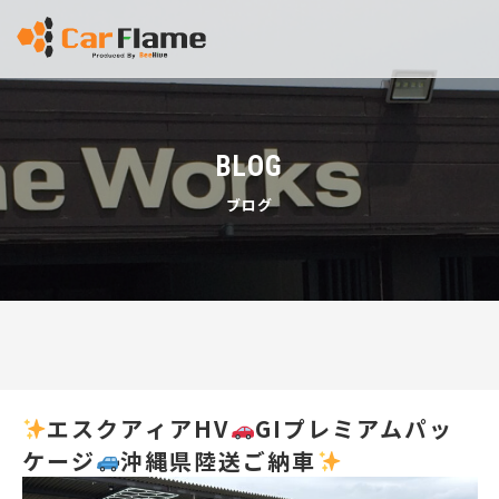
BLOG
ブログ
エスクアィアHV
GIプレミアムパッ
ケージ
沖縄県陸送ご納車