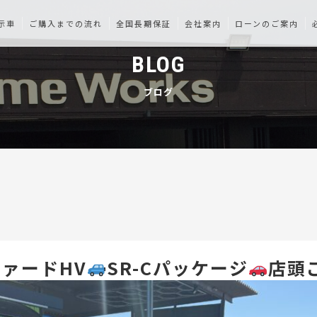
示車
ご購入までの流れ
全国長期保証
会社案内
ローンのご案内
BLOG
ブログ
ァードHV
SR-Cパッケージ
店頭