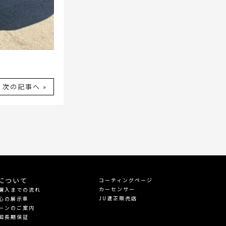
次の記事へ »
について
コーティングページ
カーセンサー
購入までの流れ
JU適正販売店
心の展示車
ーンのご案内
国長期保証