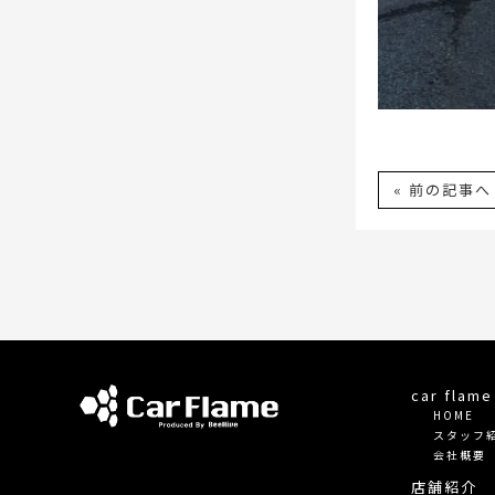
« 前の記事へ
car fla
HOME
スタッフ
会社概要
店舗紹介