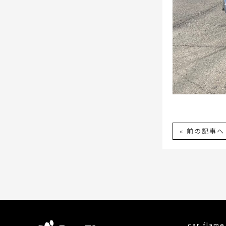
« 前の記事へ
car fla