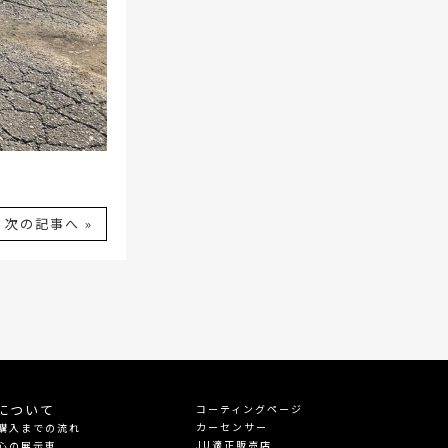
次の記事へ »
について
コーティングページ
カーセンサー
購入までの流れ
JU適正販売店
心の展示車