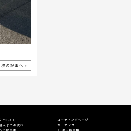
次の記事へ »
について
コーティングページ
カーセンサー
購入までの流れ
JU適正販売店
心の展示車