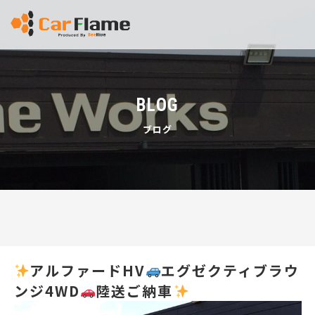
BLOG
ブログ
アルファードHV
エグゼクティブラウ
ンジ4WD
陸送ご納車