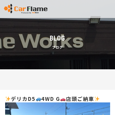
BLOG
ブログ
デリカD5
4WD G
店頭ご納車