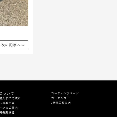
次の記事へ »
について
コーティングページ
カーセンサー
購入までの流れ
JU適正販売店
心の展示車
ーンのご案内
国長期保証