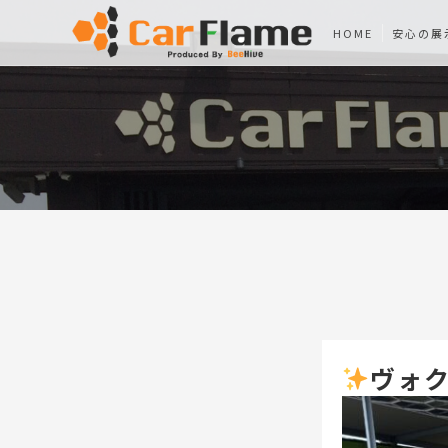
HOME
安心の展
ヴォク