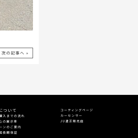
次の記事へ »
について
コーティングページ
カーセンサー
購入までの流れ
JU適正販売店
心の展示車
ーンのご案内
国長期保証