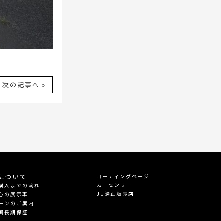
次の記事へ »
について
コーティングページ
カーセンサー
購入までの流れ
JU適正販売店
心の展示車
ーンのご案内
国長期保証