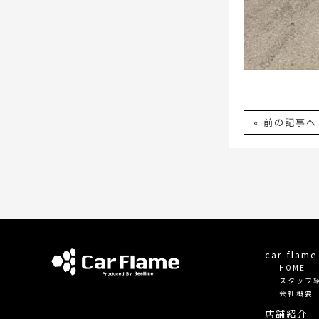
« 前の記事へ
car fla
HOME
スタッフ
会社概要
店舗紹介