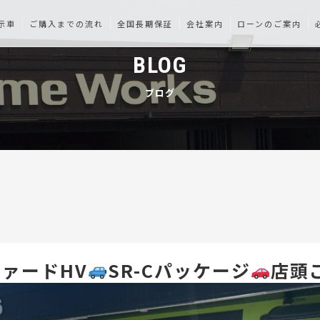
示車
ご購入までの流れ
全国長期保証
会社案内
ローンのご案内
BLOG
ブログ
ァードHV
SR-Cパッケージ
店頭