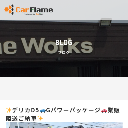
BLOG
ブログ
デリカD5
Gパワーパッケージ
業販
陸送ご納車