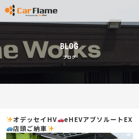
BLOG
ブログ
オデッセイHV
eHEVアブソルートEX
店頭ご納車