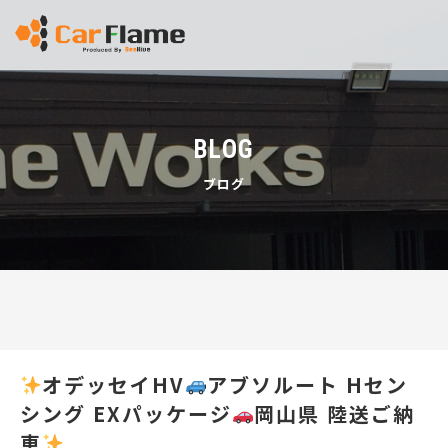
BLOG
ブログ
オデッセイHV
アブソルート Hセン
シング EXパッケージ
岡山県 陸送ご納
車