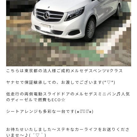
こちらは東京都の法人様ご成約メルセデスベンツVクラス
ヤナセで保証継承しての、お渡しでございます(°▽°)
低走行の両側電動スライドドアのメルセデスミニバン♬人気
のディーゼルで燃費もECO☆
シートアレンジも多彩な一台です(๑･̑◡･̑๑)
お待たせいたしました〜ステキなカーライフをお送りくださ
いませ〜♪( ´▽｀)