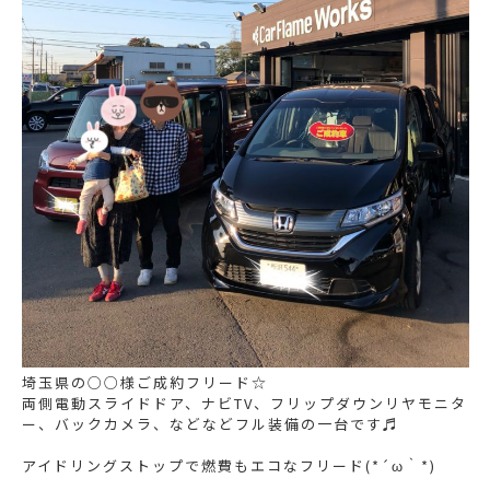
埼玉県の○○様ご成約フリード☆
両側電動スライドドア、ナビTV、フリップダウンリヤモニタ
ー、バックカメラ、などなどフル装備の一台です♬
アイドリングストップで燃費もエコなフリード(*´ω｀*)