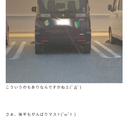
こういうのもありなんですかね∑(ﾟДﾟ)
さぁ、後半もがんばりマス✌︎(‘ω’✌︎ )