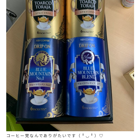
コーヒー党なんでありがたいです（╹◡╹）♡