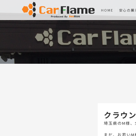
HOME
安心の展
クラウ
埼玉県のM様、
まだ、お若いM