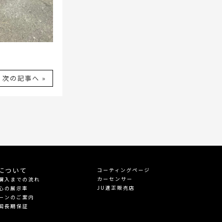
次の記事へ »
について
コーティングページ
カーセンサー
購入までの流れ
JU適正販売店
心の展示車
ーンのご案内
国長期保証