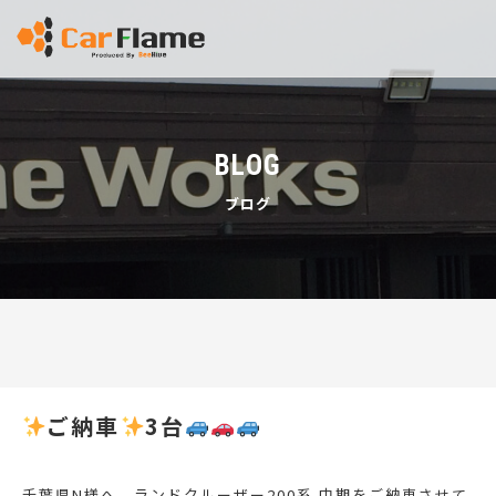
BLOG
ブログ
ご納車
3台
千葉県N様へ、ランドクルーザー200系 中期をご納車させて