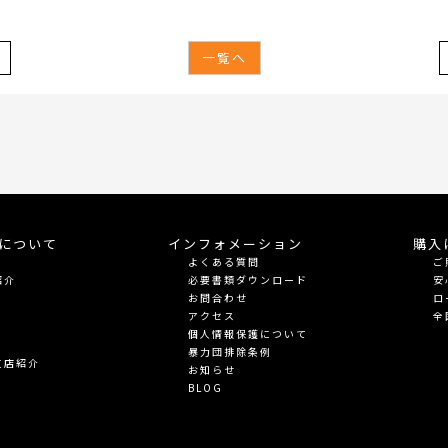
一覧へ
meについて
インフォメーション
購入
よくある質問
ご
紹介
必要書類ダウンロード
安
お問合わせ
ロ
アクセス
全
個人情報保護について
暴力団排除条例
支店紹介
お知らせ
BLOG