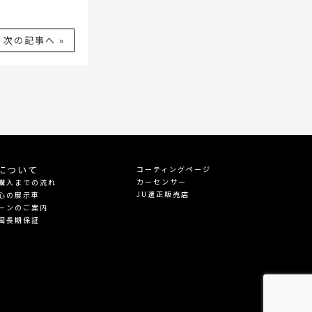
次の記事へ »
について
コーティングページ
カーセンサー
購入までの流れ
JU適正販売店
心の展示車
ーンのご案内
国長期保証