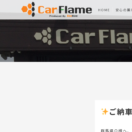
HOME
安心の展
ご納
群馬県Ｏ様へ、