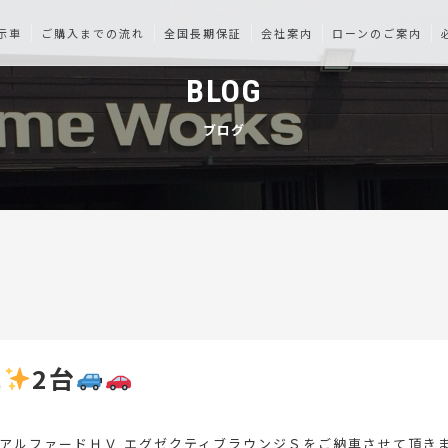
示車
ご購入までの流れ
全国長期保証
会社案内
ローンのご案内
BLOG
ブログ
車
2台
アルファードＨＶ エグゼクティブラウンジＳをご納車させて頂き