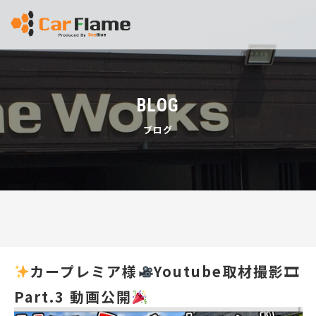
BLOG
ブログ
カープレミア様
Youtube取材撮影🎞
Part.3 動画公開