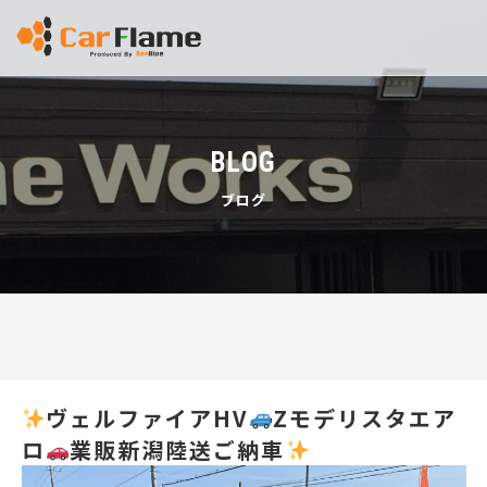
BLOG
ブログ
ヴェルファイアHV
Zモデリスタエア
ロ
業販新潟陸送ご納車