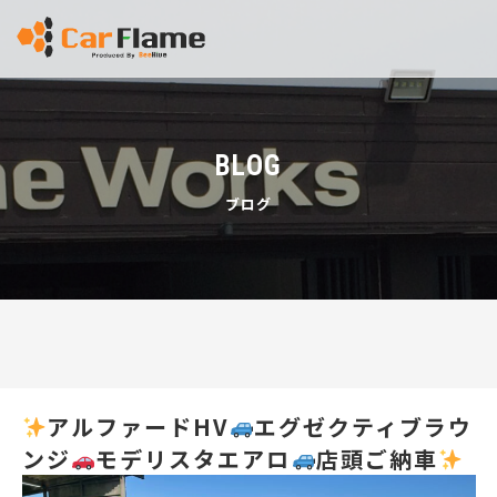
BLOG
ブログ
アルファードHV
エグゼクティブラウ
ンジ
モデリスタエアロ
店頭ご納車