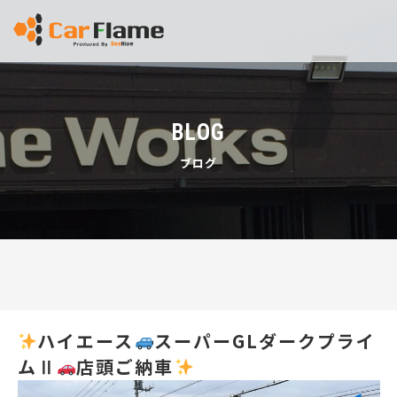
BLOG
ブログ
ハイエース
スーパーGLダークプライ
ムⅡ
店頭ご納車