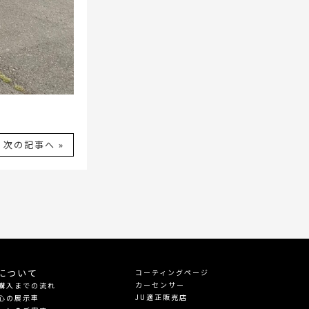
次の記事へ »
について
コーティングページ
カーセンサー
購入までの流れ
JU適正販売店
心の展示車