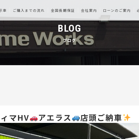
示車
ご購入までの流れ
全国長期保証
会社案内
ローンのご案内
BLOG
ブログ
ィマHV
アエラス
店頭ご納車