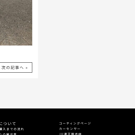
次の記事へ »
について
コーティングページ
カーセンサー
購入までの流れ
JU適正販売店
心の展示車