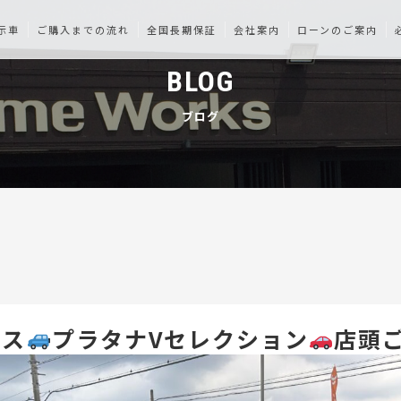
示車
ご購入までの流れ
全国長期保証
会社案内
ローンのご案内
BLOG
ブログ
シス
プラタナVセレクション
店頭