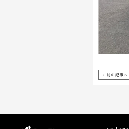
« 前の記事へ
car fla