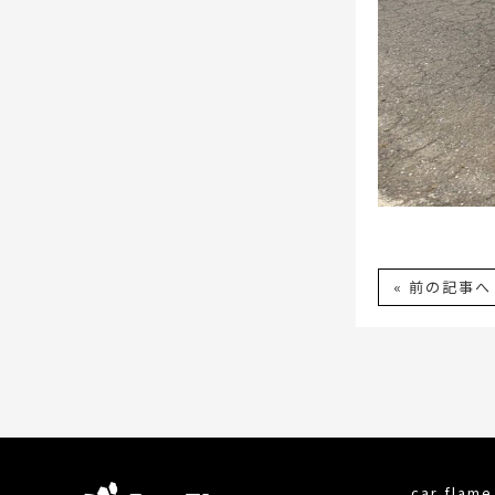
« 前の記事へ
car fla