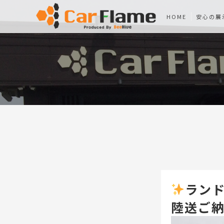
HOME
安心の展
ラン
陸送ご