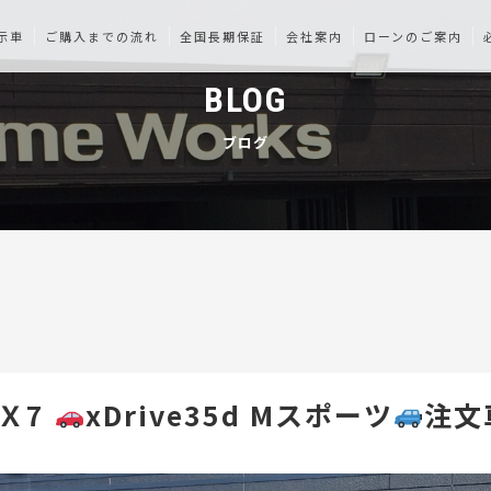
示車
ご購入までの流れ
全国長期保証
会社案内
ローンのご案内
BLOG
ブログ
 Ｘ7
xDrive35d Mスポーツ
注文
車