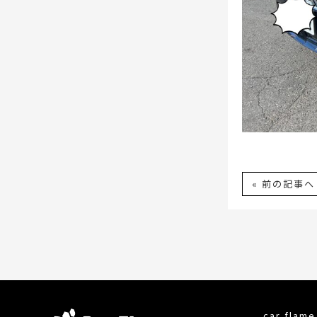
« 前の記事へ
car fla