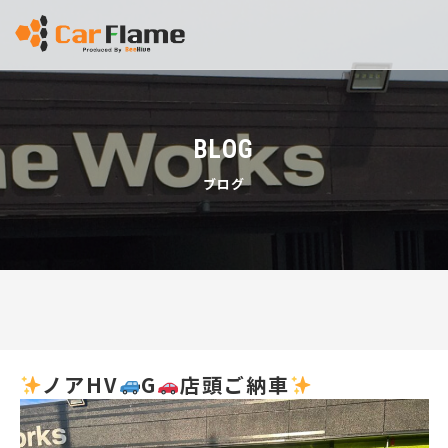
BLOG
ブログ
ノアHV
G
店頭ご納車