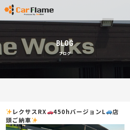
BLOG
ブログ
レクサスRX
450hバージョンL
店
頭ご納車