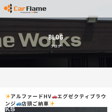
BLOG
ブログ
アルファードHV
エグゼクティブラウ
ンジ
店頭ご納車