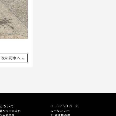
次の記事へ »
について
コーティングページ
カーセンサー
購入までの流れ
JU適正販売店
心の展示車