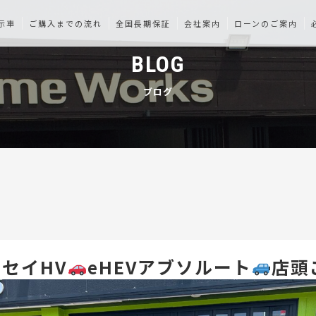
示車
ご購入までの流れ
全国長期保証
会社案内
ローンのご案内
BLOG
ブログ
セイHV
eHEVアブソルート
店頭