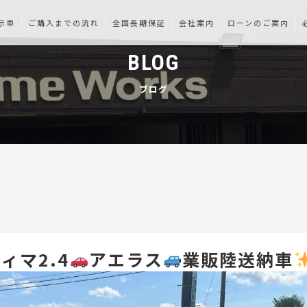
示車
ご購入までの流れ
全国長期保証
会社案内
ローンのご案内
BLOG
ブログ
ィマ2.4
アエラス
業販陸送納車