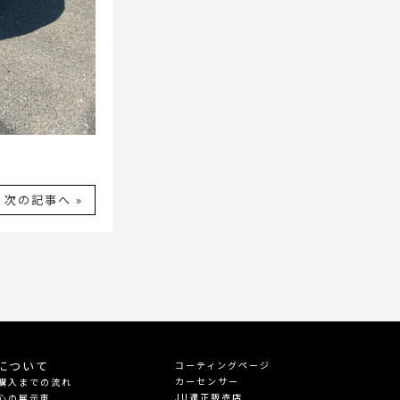
次の記事へ »
について
コーティングページ
カーセンサー
購入までの流れ
JU適正販売店
心の展示車