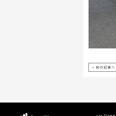
« 前の記事へ
car fla