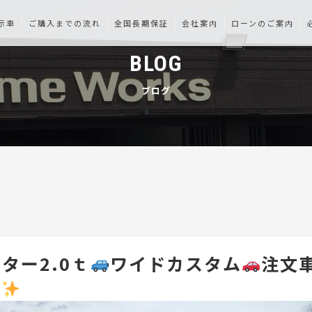
示車
ご購入までの流れ
全国長期保証
会社案内
ローンのご案内
BLOG
ブログ
ター2.0ｔ
ワイドカスタム
注文
車