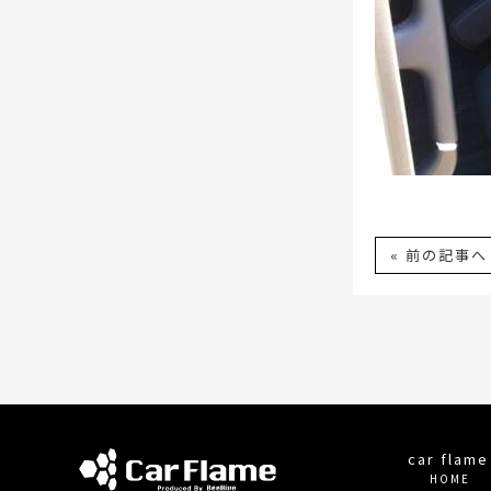
« 前の記事へ
car fla
HOME