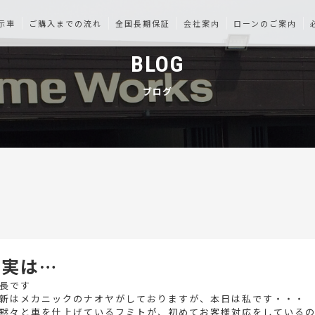
示車
ご購入までの流れ
全国長期保証
会社案内
ローンのご案内
BLOG
ブログ
の実は…
長です
新はメカニックのナオヤがしておりますが、本日は私です・・・
黙々と車を仕上げているフミトが、初めてお客様対応をしているの