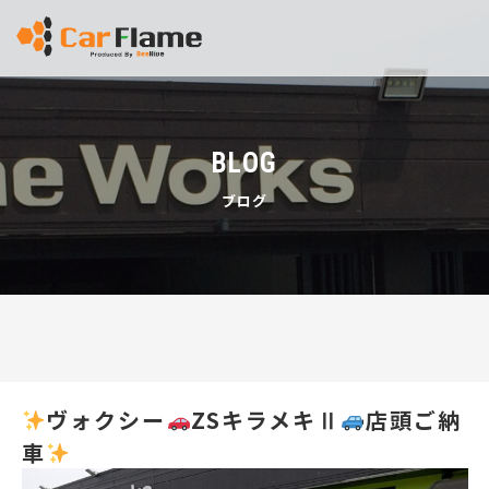
BLOG
ブログ
ヴォクシー
ZSキラメキⅡ
店頭ご納
車