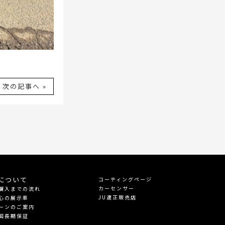
次の記事へ »
について
コーティングページ
カーセンサー
購入までの流れ
JU適正販売店
心の展示車
ーンのご案内
国長期保証