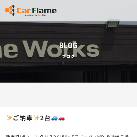
BLOG
ブログ
ご納車
2台
新潟県I様へ、レクサスRX450h Fスポーツ 4WD を陸送ご納