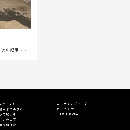
次の記事へ »
について
コーティングページ
カーセンサー
購入までの流れ
JU適正販売店
心の展示車
ーンのご案内
国長期保証