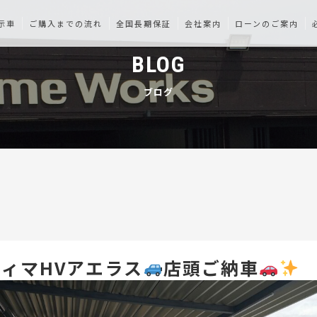
示車
ご購入までの流れ
全国長期保証
会社案内
ローンのご案内
BLOG
ブログ
ィマHVアエラス
店頭ご納車