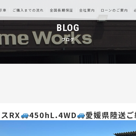
示車
ご購入までの流れ
全国長期保証
会社案内
ローンのご案内
BLOG
ブログ
スRX
450hL.4WD
愛媛県陸送ご