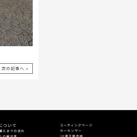
次の記事へ »
について
コーティングページ
カーセンサー
購入までの流れ
JU適正販売店
心の展示車