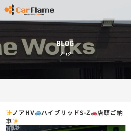
BLOG
ブログ
ノアHV
ハイブリッドS-Z
店頭ご納
車