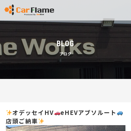
BLOG
ブログ
オデッセイHV
eHEVアブソルート
店頭ご納車