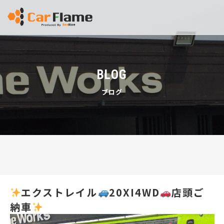
BLOG
ブログ
エクストレイル
20XI4WD
店頭ご
納車